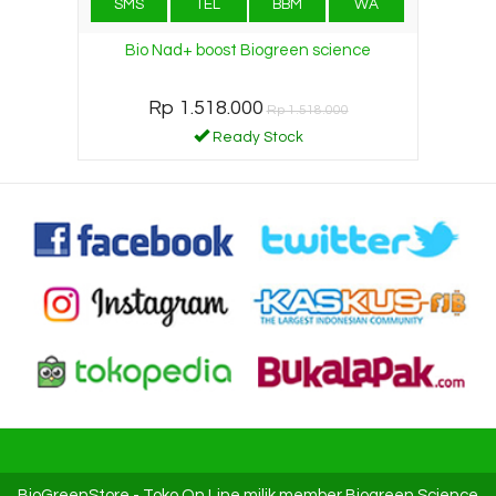
SMS
TEL
BBM
WA
Bio Nad+ boost Biogreen science
Rp 1.518.000
Rp 1.518.000
Ready Stock
BioGreenStore
- Toko On Line milik member Biogreen Science