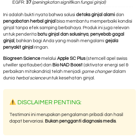
EGFR:
37
(peningkatan signifikan fungsi ginjal)
Ini adalah bukti nyata bahwa solusi
detoks ginjal alami
dan
pengobatan herbal ginjal
bisa membantu memperbaiki kondisi
ginjal tanpa efek samping berbahaya. Produk ini juga relevan
untuk penderita
batu ginjal dan solusinya
,
penyebab gagal
ginjal
, bahkan bagi Anda yang masih mengalami
gejala
penyakit ginjal
ringan.
Biogreen Science
melalui
Apple SC Plus
(stemcell apel swiss
utwiller spatlauber) dan
Bio NAD Boost
(aktivator energi sel &
perbaikan mitokondria) telah menjadi
game changer
dalam
dunia
herbal science
untuk kesehatan ginjal.
DISCLAIMER PENTING:
Testimoni ini merupakan pengalaman pribadi dan hasil
dapat bervariasi.
Bukan pengganti diagnosis medis
.