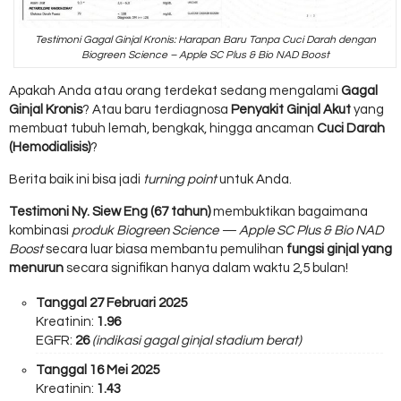
Testimoni Gagal Ginjal Kronis: Harapan Baru Tanpa Cuci Darah dengan
Biogreen Science – Apple SC Plus & Bio NAD Boost
Apakah Anda atau orang terdekat sedang mengalami
Gagal
Ginjal Kronis
? Atau baru terdiagnosa
Penyakit Ginjal Akut
yang
membuat tubuh lemah, bengkak, hingga ancaman
Cuci Darah
(Hemodialisis)
?
Berita baik ini bisa jadi
turning point
untuk Anda.
Testimoni Ny. Siew Eng (67 tahun)
membuktikan bagaimana
kombinasi
produk Biogreen Science — Apple SC Plus & Bio NAD
Boost
secara luar biasa membantu pemulihan
fungsi ginjal yang
menurun
secara signifikan hanya dalam waktu 2,5 bulan!
Tanggal 27 Februari 2025
Kreatinin:
1.96
EGFR:
26
(indikasi gagal ginjal stadium berat)
Tanggal 16 Mei 2025
Kreatinin:
1.43