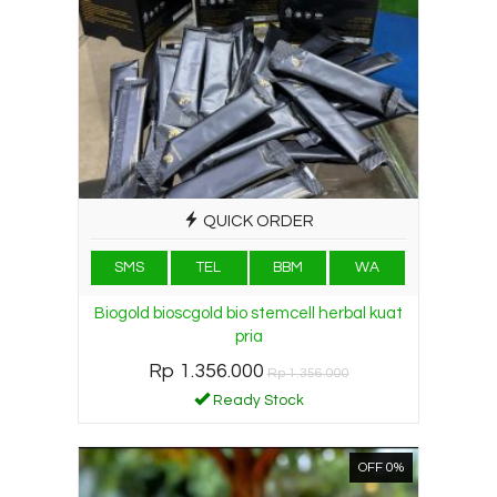
QUICK ORDER
SMS
TEL
BBM
WA
Biogold bioscgold bio stemcell herbal kuat
pria
Rp 1.356.000
Rp 1.356.000
Ready Stock
OFF 0%