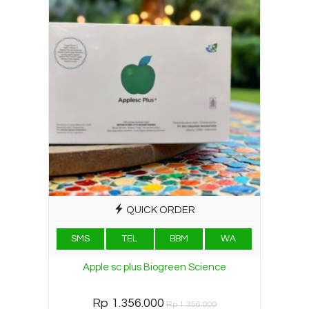
QUICK ORDER
SMS
TEL
BBM
WA
Apple sc plus Biogreen Science
Rp 1.356.000
Rp 1.356.000