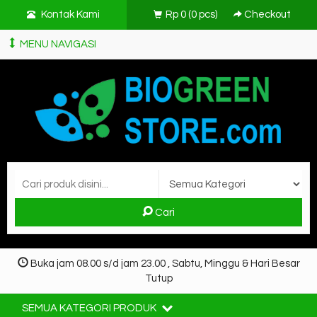
Kontak Kami
Rp 0
(
0
pcs)
Checkout
MENU NAVIGASI
Cari
Buka jam 08.00 s/d jam 23.00 , Sabtu, Minggu & Hari Besar
Tutup
SEMUA KATEGORI PRODUK