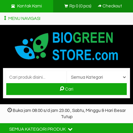
Kontak Kami
Rp 0
(
0
pcs)
Checkout
MENU NAVIGASI
Cari
Buka jam 08.00 s/d jam 23.00 , Sabtu, Minggu & Hari Besar
Tutup
SEMUA KATEGORI PRODUK