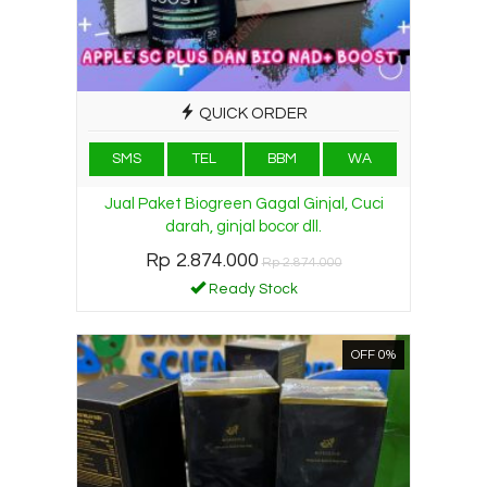
QUICK ORDER
SMS
TEL
BBM
WA
Jual Paket Biogreen Gagal Ginjal, Cuci
darah, ginjal bocor dll.
Rp 2.874.000
Rp 2.874.000
Ready Stock
OFF 0%