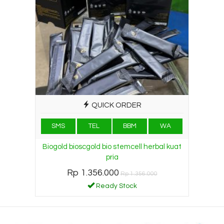
QUICK ORDER
SMS
TEL
BBM
WA
Biogold bioscgold bio stemcell herbal kuat
pria
Rp 1.356.000
Rp 1.356.000
Ready Stock