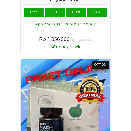
SMS
TEL
BBM
WA
Apple sc plus Biogreen Science
Rp 1.356.000
Rp 1.356.000
Ready Stock
OFF 0%