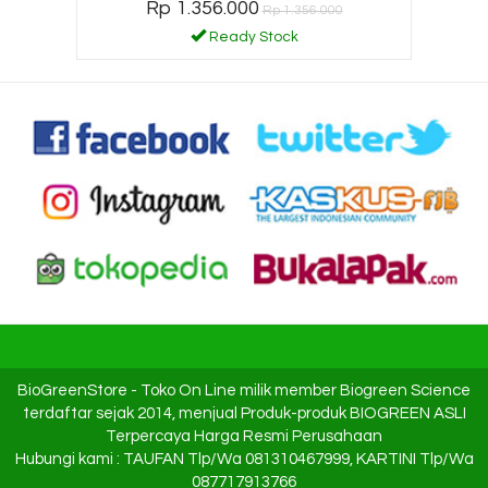
Rp 1.356.000
Rp 1.356.000
Ready Stock
BioGreenStore
- Toko On Line milik member Biogreen Science
terdaftar sejak 2014, menjual Produk-produk BIOGREEN ASLI
Terpercaya Harga Resmi Perusahaan
Hubungi kami : TAUFAN Tlp/Wa 081310467999, KARTINI Tlp/Wa
087717913766