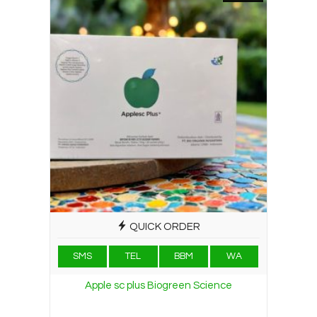
QUICK ORDER
SMS
TEL
BBM
WA
Apple sc plus Biogreen Science