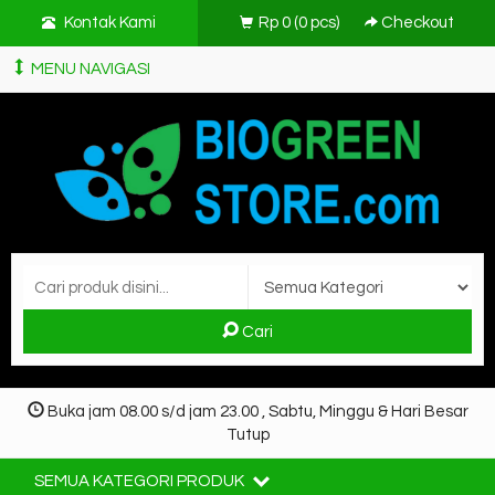
Kontak Kami
Rp 0
(
0
pcs)
Checkout
MENU NAVIGASI
Cari
Buka jam 08.00 s/d jam 23.00 , Sabtu, Minggu & Hari Besar
Tutup
SEMUA KATEGORI PRODUK