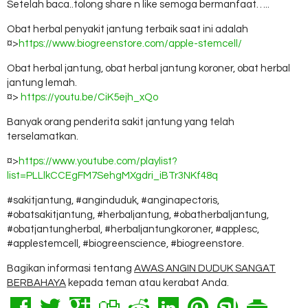
Setelah baca..tolong share n like semoga bermanfaat…..
Obat herbal penyakit jantung terbaik saat ini adalah
¤>
https://www.biogreenstore.com/apple-stemcell/
Obat herbal jantung, obat herbal jantung koroner, obat herbal
jantung lemah.
¤>
https://youtu.be/CiK5ejh_xQo
Banyak orang penderita sakit jantung yang telah
terselamatkan.
¤>
https://www.youtube.com/playlist?
list=PLLlkCCEgFM7SehgMXgdri_iBTr3NKf48q
#sakitjantung, #anginduduk, #anginapectoris,
#obatsakitjantung, #herbaljantung, #obatherbaljantung,
#obatjantungherbal, #herbaljantungkoroner, #applesc,
#applestemcell, #biogreenscience, #biogreenstore.
Bagikan informasi tentang
AWAS ANGIN DUDUK SANGAT
BERBAHAYA
kepada teman atau kerabat Anda.