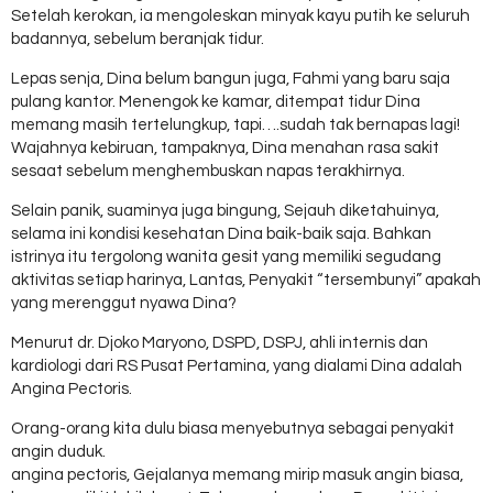
Setelah kerokan, ia mengoleskan minyak kayu putih ke seluruh
badannya, sebelum beranjak tidur.
Lepas senja, Dina belum bangun juga, Fahmi yang baru saja
pulang kantor. Menengok ke kamar, ditempat tidur Dina
memang masih tertelungkup, tapi….sudah tak bernapas lagi!
Wajahnya kebiruan, tampaknya, Dina menahan rasa sakit
sesaat sebelum menghembuskan napas terakhirnya.
Selain panik, suaminya juga bingung, Sejauh diketahuinya,
selama ini kondisi kesehatan Dina baik-baik saja. Bahkan
istrinya itu tergolong wanita gesit yang memiliki segudang
aktivitas setiap harinya, Lantas, Penyakit “tersembunyi” apakah
yang merenggut nyawa Dina?
Menurut dr. Djoko Maryono, DSPD, DSPJ, ahli internis dan
kardiologi dari RS Pusat Pertamina, yang dialami Dina adalah
Angina Pectoris.
Orang-orang kita dulu biasa menyebutnya sebagai penyakit
angin duduk.
angina pectoris, Gejalanya memang mirip masuk angin biasa,