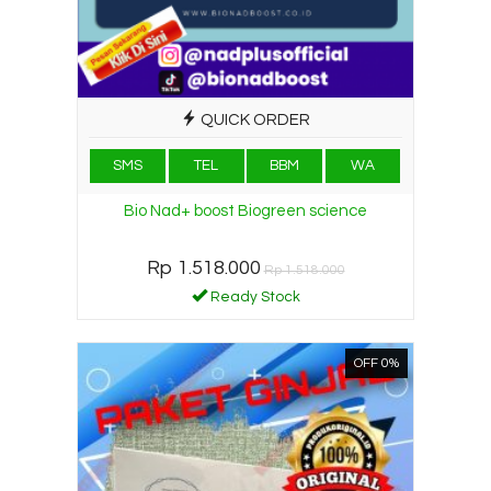
QUICK ORDER
SMS
TEL
BBM
WA
Bio Nad+ boost Biogreen science
Rp 1.518.000
Rp 1.518.000
Ready Stock
OFF 0%