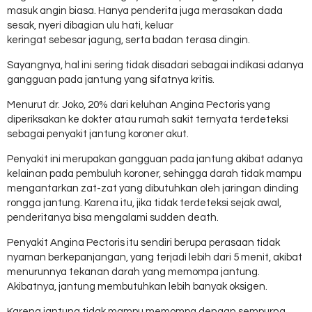
masuk angin biasa. Hanya penderita juga merasakan dada
sesak, nyeri dibagian ulu hati, keluar
keringat sebesar jagung, serta badan terasa dingin.
Sayangnya, hal ini sering tidak disadari sebagai indikasi adanya
gangguan pada jantung yang sifatnya kritis.
Menurut dr. Joko, 20% dari keluhan Angina Pectoris yang
diperiksakan ke dokter atau rumah sakit ternyata terdeteksi
sebagai penyakit jantung koroner akut.
Penyakit ini merupakan gangguan pada jantung akibat adanya
kelainan pada pembuluh koroner, sehingga darah tidak mampu
mengantarkan zat-zat yang dibutuhkan oleh jaringan dinding
rongga jantung. Karena itu, jika tidak terdeteksi sejak awal,
penderitanya bisa mengalami sudden death.
Penyakit Angina Pectoris itu sendiri berupa perasaan tidak
nyaman berkepanjangan, yang terjadi lebih dari 5 menit, akibat
menurunnya tekanan darah yang memompa jantung.
Akibatnya, jantung membutuhkan lebih banyak oksigen.
Karena jantung tidak mampu memompa dengan sempurna,