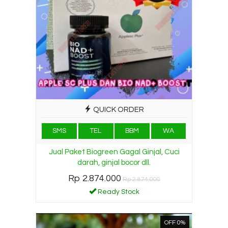
QUICK ORDER
SMS
TEL
BBM
WA
Jual Paket Biogreen Gagal Ginjal, Cuci
darah, ginjal bocor dll.
Rp 2.874.000
Rp 2.874.000
Ready Stock
OFF 0%