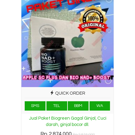
QUICK ORDER
SMS
TEL
BBM
WA
Jual Paket Biogreen Gagal Ginjal, Cuci
darah, ginjal bocor dll.
Rp 2.874.000
Rp 2.874.000