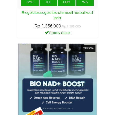
SMS
TEL
BBM
WA
Biogold bioscgold bio stemcell herbal kuat
pria
Rp 1.356.000
Rp 1.356.000
Ready Stock
OFF 0%