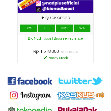
QUICK ORDER
SMS
TEL
BBM
WA
Bio Nad+ boost Biogreen science
Rp 1.518.000
Rp 1.518.000
Ready Stock