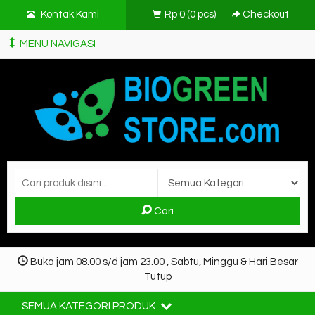
Kontak Kami
Rp 0
(
0
pcs)
Checkout
MENU NAVIGASI
Cari
Buka jam 08.00 s/d jam 23.00 , Sabtu, Minggu & Hari Besar
Tutup
SEMUA KATEGORI PRODUK